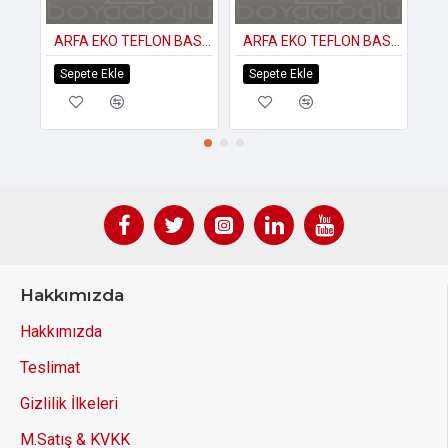
ARFA EKO TEFLON BASIK TENCERE 30NO
ARFA EKO TEFLON BASIK TENCERE 28NO
Sepete Ekle
Sepete Ekle
S
Hakkımızda
Hakkımızda
Teslimat
Gizlilik İlkeleri
M.Satış & KVKK