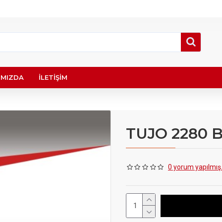
IMIZDA
İLETIŞIM
TUJO 2280 
0 yorum yapılmış