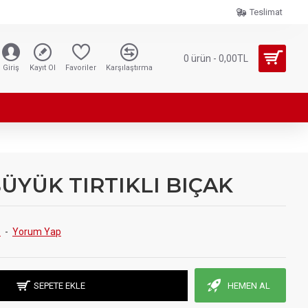
Teslimat
0 ürün - 0,00TL
Giriş
Kayıt Ol
Favoriler
Karşılaştırma
BÜYÜK TIRTIKLI BIÇAK
.
-
Yorum Yap
SEPETE EKLE
HEMEN AL