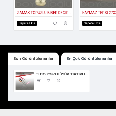
ZAMAK TOPUZLU BİBER DEĞİRMENİ
KAYMAZ TEPSİ 27X
Sepete Ekle
Sepete Ekle
Son Görüntülenenler
En Çok Görüntülenenler
TUJO 2280 BÜYÜK TIRTIKLI BIÇAK