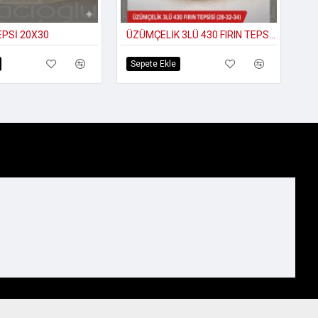
PSİ 20X30
ÜZÜMÇELİK 3LÜ 430 FIRIN TEPSİSİ(28-32-34)
Sepete Ekle