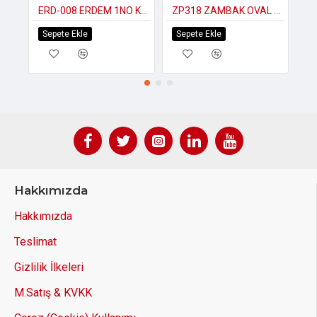
ERD-008 ERDEM 1NO KLİK ÇÖP KOVASI DESENLİ 6,3LT
ZP318 ZAMBAK OVAL ÇAMAŞIR MANDAL SEPETİ
Sepete Ekle
Sepete Ekle
S
Hakkımızda
Hakkımızda
Teslimat
Gizlilik İlkeleri
M.Satış & KVKK