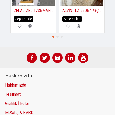
ZELALİ ZEL-1736 MANTAR BAHARAT KAVANOZ SETİ 4PRÇ
ALVİN TLZ-9506 4PRÇ BULAŞIK YIKAMA SETİ
Sepete Ekle
Sepete Ekle
S
Hakkımızda
Hakkımızda
Teslimat
Gizlilik İlkeleri
M.Satış & KVKK