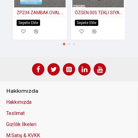
ZP234 ZAMBAK OVAL DÖRTLÜ YAPIŞKAN ASKI
ÖZGEN 005 TEKLİ SİYAH AYAKKABILIK
Sepete Ekle
Sepete Ekle
S
Hakkımızda
Hakkımızda
Teslimat
Gizlilik İlkeleri
M.Satış & KVKK