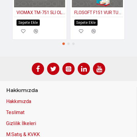
VİOMAX TM-751 5Lİ OLUKLU BULAŞIK SÜNGERİ
FLOSOFT F151 VUR TUT SİNEKLİK
Sepete Ekle
Sepete Ekle
S
Hakkımızda
Hakkımızda
Teslimat
Gizlilik İlkeleri
M.Satış & KVKK