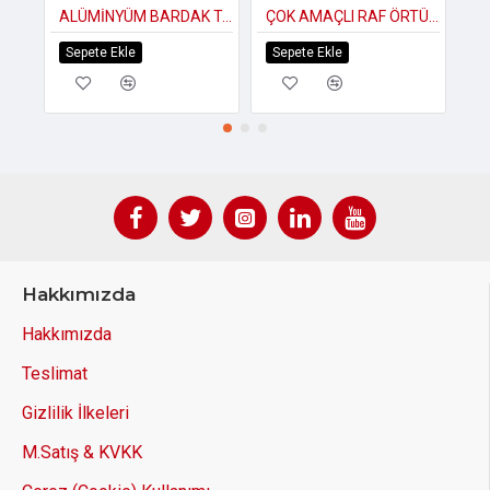
ALÜMİNYÜM BARDAK TAS KULPLU
ÇOK AMAÇLI RAF ÖRTÜ 30CMX1,7MT
TE
Sepete Ekle
Sepete Ekle
S
Hakkımızda
Hakkımızda
Teslimat
Gizlilik İlkeleri
M.Satış & KVKK