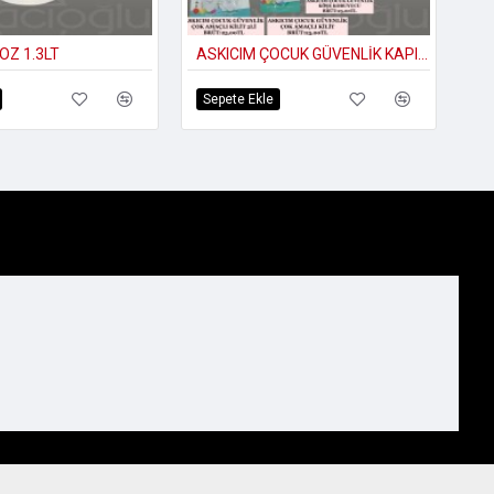
OZ 1.3LT
ASKICIM ÇOCUK GÜVENLİK KAPI KOLU STOPER
Sepete Ekle