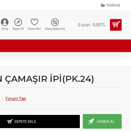
Teslimat
0 ürün - 0,00TL
Giriş
Kayıt Ol
Favoriler
Karşılaştırma
 ÇAMAŞIR İPİ(PK.24)
.
-
Yorum Yap
SEPETE EKLE
HEMEN AL