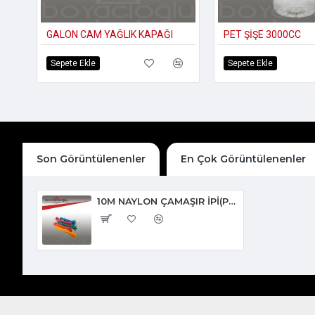
GALON CAM YAĞLIK KAPAĞI
PET ŞİŞE 3000CC
Sepete Ekle
Sepete Ekle
Son Görüntülenenler
En Çok Görüntülenenler
10M NAYLON ÇAMAŞIR İPİ(PK.24)