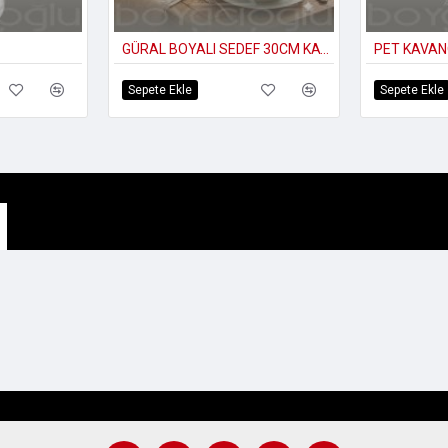
GÜRAL BOYALI SEDEF 30CM KAYIK İKİ FİLE
PET KAVAN
Sepete Ekle
Sepete Ekle