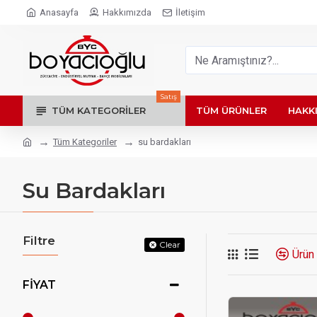
Anasayfa
Hakkımızda
İletişim
Satış
TÜM KATEGORILER
TÜM ÜRÜNLER
HAKK
Tüm Kategoriler
su bardakları
Su Bardakları
Filtre
Clear
Ürün 
FIYAT