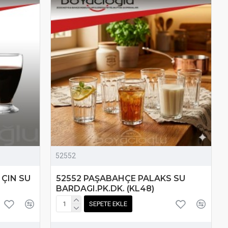
52552
 ÇIN SU
52552 PAŞABAHÇE PALAKS SU
BARDAGI.PK.DK. (KL48)
SEPETE EKLE