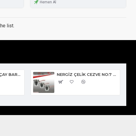
Hemen Al
e list.
LAV-EVA301E EVA ÇAY BARDAK
NERGİZ ÇELİK CEZVE NO:7 650cc