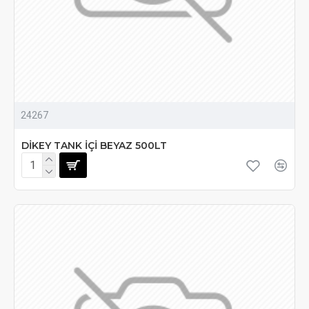
24267
DİKEY TANK İÇİ BEYAZ 500LT