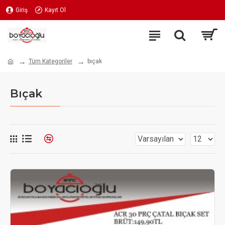
Giriş
Kayıt Ol
Tüm Kategoriler
bıçak
Bıçak