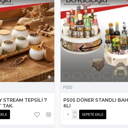
P505
 STREAM TEPSİLİ 7
P505 DÖNER STANDLI BA
 TAK.
6LI
EKLE
SEPETE EKLE