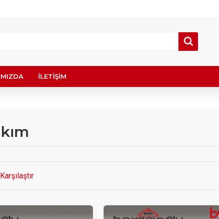
IMIZDA
İLETIŞIM
akım
Karşılaştır