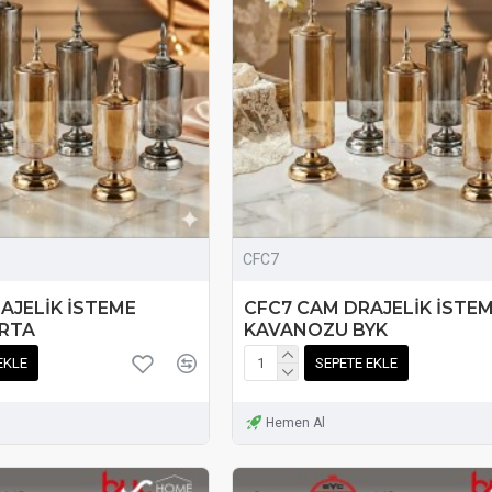
CFC7
AJELİK İSTEME
CFC7 CAM DRAJELİK İSTE
RTA
KAVANOZU BYK
EKLE
SEPETE EKLE
Hemen Al