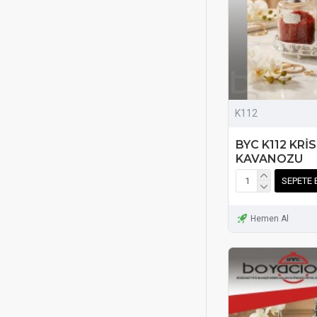
K112
BYC K112 KRİ
KAVANOZU
SEPETE 
Hemen Al