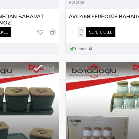
AVC468
NEDAN BAHARAT
AVC468 FERFORJE BAHAR
ANOZ
EKLE
SEPETE EKLE
Hemen Al