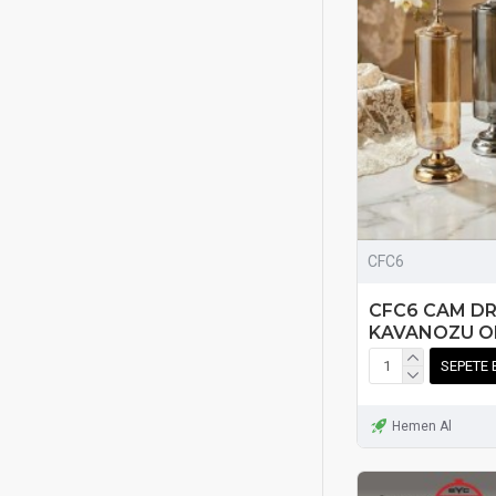
CFC6
CFC6 CAM DR
KAVANOZU O
SEPETE 
Hemen Al