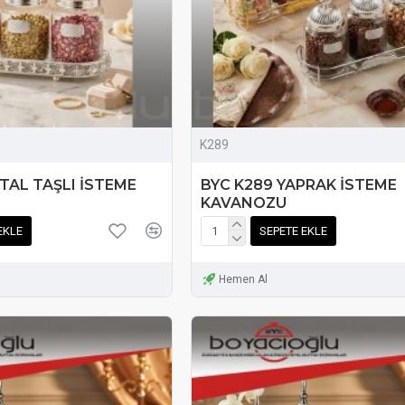
K289
STAL TAŞLI İSTEME
BYC K289 YAPRAK İSTEME
KAVANOZU
EKLE
SEPETE EKLE
Hemen Al