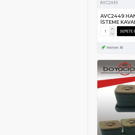
AVC2449
AVC2449 HA
İSTEME KAV
SEPETE 
Hemen Al