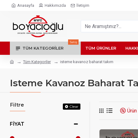
Anasayfa
Hakkımızda
İletişim
Satış
TÜM KATEGORILER
TÜM ÜRÜNLER
HAKK
Tüm Kategoriler
isteme kavanoz baharat takım
Isteme Kavanoz Baharat T
Filtre
Clear
Ürün 
FIYAT