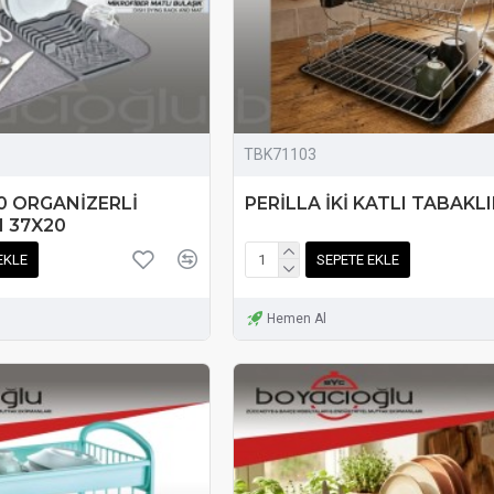
TBK71103
0 ORGANİZERLİ
PERİLLA İKİ KATLI TABAKL
I 37X20
EKLE
SEPETE EKLE
Hemen Al