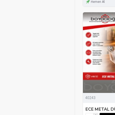
Hemen Al
40243
ECE METAL D