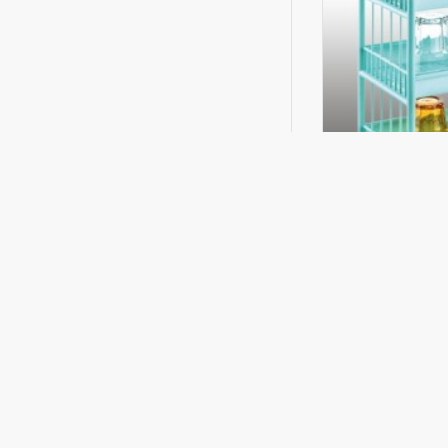
0288
PLASTİK BAR
SEPETE 
Hemen Al