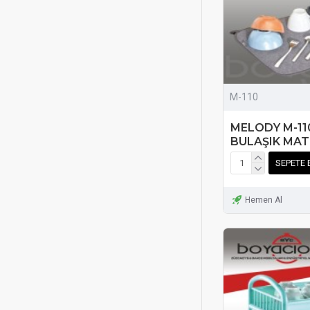
M-110
MELODY M-11
BULAŞIK MAT
SEPETE 
Hemen Al