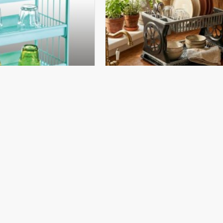
SGLM-198
DAK SETİ
SAĞLAM 198 ÇİFT KATLI T
EKLE
SEPETE EKLE
Hemen Al