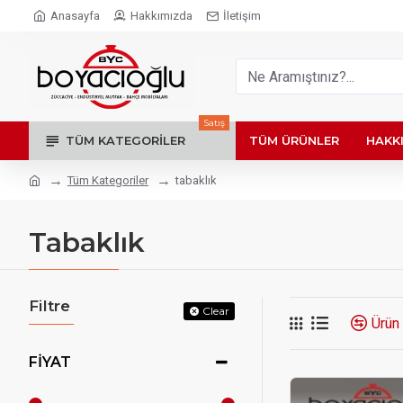
Anasayfa
Hakkımızda
İletişim
Satış
TÜM KATEGORILER
TÜM ÜRÜNLER
HAKK
Tüm Kategoriler
tabaklık
Tabaklık
Filtre
Clear
Ürün 
FIYAT