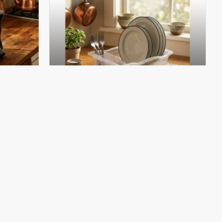
SGLM-761
ABAKLIK
SAĞLAM 761 BÜYÜK ŞEFFAF
TABAKLIK
SEPETE EKLE
Hemen Al