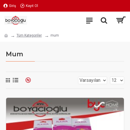
Giriş
Kayıt Ol
Tüm Kategoriler
mum
Mum