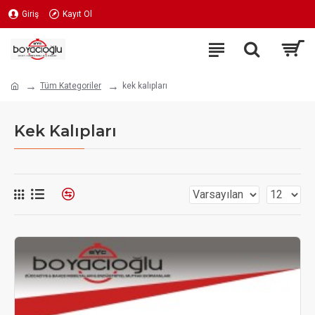
Giriş
Kayıt Ol
Tüm Kategoriler
kek kalıpları
Kek Kalıpları