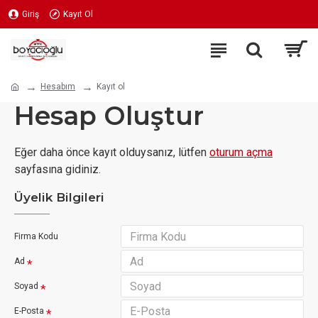
Giriş
Kayıt Ol
Hesabım
Kayıt ol
Hesap Oluştur
Eğer daha önce kayıt olduysanız, lütfen
oturum açma
sayfasına gidiniz.
Üyelik Bilgileri
Firma Kodu
Ad
Soyad
E-Posta